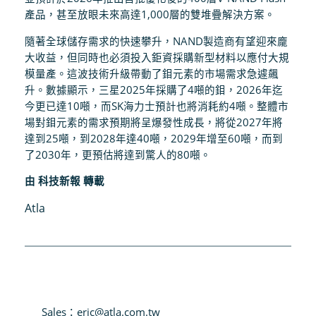
產品，甚至放眼未來高達1,000層的雙堆疊解決方案。
隨著全球儲存需求的快速攀升，NAND製造商有望迎來龐
大收益，但同時也必須投入鉅資採購新型材料以應付大規
模量產。這波技術升級帶動了鉬元素的市場需求急遽飆
升。數據顯示，三星2025年採購了4噸的鉬，2026年迄
今更已達10噸，而SK海力士預計也將消耗約4噸。整體市
場對鉬元素的需求預期將呈爆發性成長，將從2027年將
達到25噸，到2028年達40噸，2029年增至60噸，而到
了2030年，更預估將達到驚人的80噸。
由 科技新報 轉載
Atla
Sales：eric@atla.com.tw