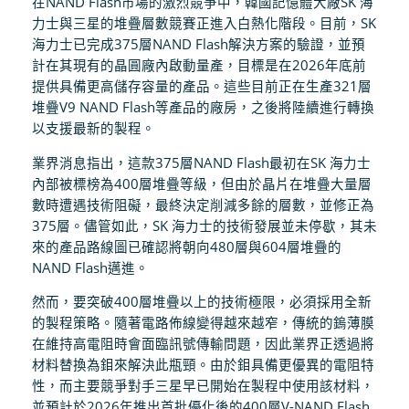
在NAND Flash市場的激烈競爭中，韓國記憶體大廠SK 海
力士與三星的堆疊層數競賽正進入白熱化階段。目前，SK
海力士已完成375層NAND Flash解決方案的驗證，並預
計在其現有的晶圓廠內啟動量產，目標是在2026年底前
提供具備更高儲存容量的產品。這些目前正在生產321層
堆疊V9 NAND Flash等產品的廠房，之後將陸續進行轉換
以支援最新的製程。
業界消息指出，這款375層NAND Flash最初在SK 海力士
內部被標榜為400層堆疊等級，但由於晶片在堆疊大量層
數時遭遇技術阻礙，最終決定削減多餘的層數，並修正為
375層。儘管如此，SK 海力士的技術發展並未停歇，其未
來的產品路線圖已確認將朝向480層與604層堆疊的
NAND Flash邁進。
然而，要突破400層堆疊以上的技術極限，必須採用全新
的製程策略。隨著電路佈線變得越來越窄，傳統的鎢薄膜
在維持高電阻時會面臨訊號傳輸問題，因此業界正透過將
材料替換為鉬來解決此瓶頸。由於鉬具備更優異的電阻特
性，而主要競爭對手三星早已開始在製程中使用該材料，
並預計於2026年推出首批優化後的400層V-NAND Flash