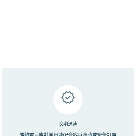
DDR4
3200MHz 穩定效能，1.2V 標準電壓。
經多平台嚴格測試，提供卓越相容性。是您工業
應用的堅實後盾。
交期迅速
能夠靈活應對並迅速配合客戶臨時或緊急訂單