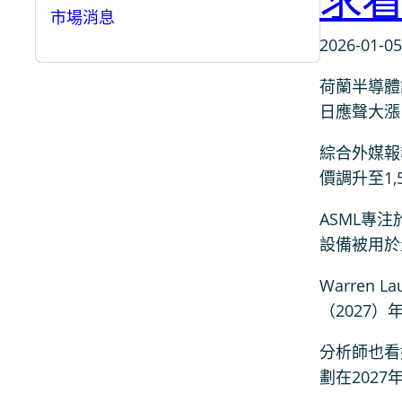
求
市場消息
2026-01-05
荷蘭半導體設
日應聲大漲
綜合外媒報導
價調升至1
ASML專
設備被用於
Warre
（2027
分析師也看
劃在2027