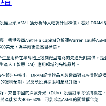
看增
備巨頭 ASML 獲分析師大幅調升目標價，看好 DRAM 製
。
，香港券商Aletheia Capital分析師Warren L
,500美元，為華爾街最高目標價。
注於生產用於在半導體上蝕刻微型電路的先進光刻設備。是
生產人工智慧（AI）應用領域的先進晶片。
n Lau在報告中指出，DRAM記憶體晶片製造商對EUV微
）年的獲利預期，以反映投資擴張和產能升級。
好，來自中國的深紫外光（DUV）設備訂單將保持穩定，
年將產能擴大40%~50%，可能成為ASML的關鍵催化劑。