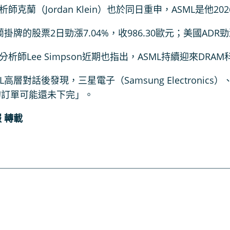
師克蘭（Jordan Klein）也於同日重申，ASML是他
蘭掛牌的股票2日勁漲7.04%，收986.30歐元；美國ADR勁漲
析師Lee Simpson近期也指出，ASML持續迎來DR
L高層對話後發現，三星電子（Samsung Electronic
年的訂單可能還未下完」。
 轉載