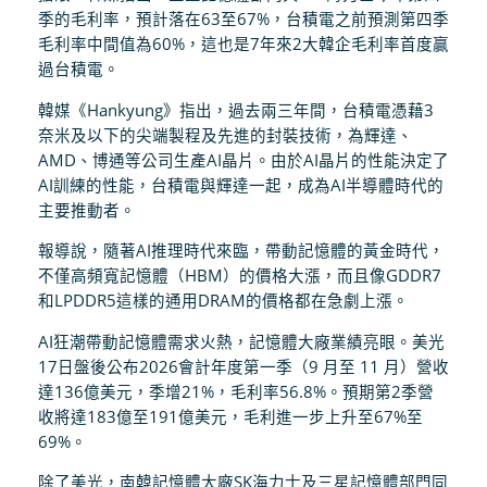
季的毛利率，預計落在63至67%，台積電之前預測第四季
毛利率中間值為60%，這也是7年來2大韓企毛利率首度贏
過台積電。
韓媒《Hankyung》指出，過去兩三年間，台積電憑藉3
奈米及以下的尖端製程及先進的封裝技術，為輝達、
AMD、博通等公司生產AI晶片。由於AI晶片的性能決定了
AI訓練的性能，台積電與輝達一起，成為AI半導體時代的
主要推動者。
報導說，隨著AI推理時代來臨，帶動記憶體的黃金時代，
不僅高頻寬記憶體（HBM）的價格大漲，而且像GDDR7
和LPDDR5這樣的通用DRAM的價格都在急劇上漲。
AI狂潮帶動記憶體需求火熱，記憶體大廠業績亮眼。美光
17日盤後公布2026會計年度第一季（9 月至 11 月）營收
達136億美元，季增21%，毛利率56.8%。預期第2季營
收將達183億至191億美元，毛利進一步上升至67%至
69%。
除了美光，南韓記憶體大廠SK海力士及三星記憶體部門同