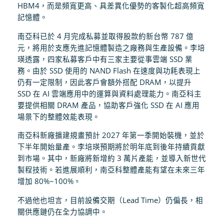
HBM4，而是頻寬更高、具差異化優勢的客製化超高頻寬
記憶體。
南亞科已於 4 月完成私募並取得股款約新台幣 787 億
元，將用於支應先進記憶體製造之廠務與生產設備。李培
瑛透露，四家私募客戶中有三家主要從事雲端 SSD 業
務。由於 SSD 使用的 NAND Flash 在速度與功耗表現上
仍有一定限制，因此客戶會額外搭配 DRAM，以提升
SSD 在 AI 雲端應用中的運算與資料處理能力。南亞科主
要提供相關 DRAM 產品，協助客戶強化 SSD 在 AI 應用
場景下的整體效能表現。
南亞科新廠擴建規畫預計 2027 年第一季開始裝機，並於
下半年開始量產。李培瑛預期將於明年底到後年持續貢獻
到市場。其中，新廠將新增約 3 萬片產能，並導入新世代
製程技術。若進展順利，南亞科整體產能有望在未來三年
增加 80%~100%。
不過他也坦言，目前設備交期（Lead Time）仍偏長，相
關供應鏈仍在全力協調中。