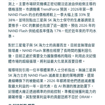
測上，主要市場研究機構正密切關注這波由供給側主導的
價格漲勢。市調機構 TrendForce 預測，2026年第一季
NAND Flash 的合約價格將較上一季大幅上漲 33% 至
38%，並特別點出三星與 SK 海力士保守的生產基調是主
要推手。IDC 的數據也佐證了這一趨勢，預估 2026 年的
NAND Flash 供給成長率僅為 17%，低於近年來的平均水
準。
對於三星電子與 SK 海力士的高層而言，目前並無理由冒
險增產。NAND Flash 業務在經歷了長時間的獲利惡化
後，目前正處於需要全力護盤價格的階段。利用此次記憶
體市場的超級循環，將利益最大化是其首要目標。
報導特別引用一位半導體業界人士分析指出，無論三星與
SK 海力士的 NAND Flash 減產是主動的策略調整，還是
產線轉換下的被動結果，2026 年都將是他們透過減產獲
取最大利益的一年。這代表，在 AI 熱潮的推波助瀾下，
記憶體大廠正透過精準的供給控制，準備迎接獲利能力的
顯著修復，其對營業利益率的貢獻恐將不亞於 DRAM。