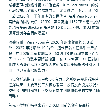
端卻呈現指數級增長。花旗證券 （Citi Securities） 的分
析報告揭示了驚人的需求前景，尤其輝達 （Nvidia） 預
計於 2026 年下半年量產的次世代 AI 晶片 Vera Rubin，
其所需的固態硬碟 （SSD） 容量高達 1152TB。這一規格
是現有產品 Blackwell晶片的 10 倍以上，顯示出 AI 推論
運算對儲存空間的渴望。
根據預測，Vera Rubin 在 2026 年的出貨量約為 3 萬
台，2027 年將增至 10 萬台。這代表著，僅此單一產品
線，在 2026 年就將創造 3,460 萬 TB 的新增需求，而到
了 2027 年的數字更將暴增至 1 億 1,520 萬 TB。面對如
此龐大的潛在需求，韓系大廠的減產決策顯得格外引人注
目，也更具市場影響力。
市場分析施指出，三星與 SK 海力士之所以在需求看漲時
選擇減產，主要基於三大核心考量：設備投資優先狀況、
技術轉型的自然損耗，以及對抗中國低價競爭的市場區隔
策略。
首先，從獲利指標來看，DRAM 目前的獲利遠高於