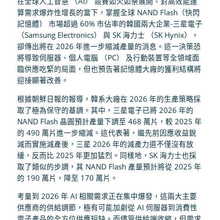
在全球人工智慧 （AI） 競賽如火如荼展開、對高效能運
算需求爆炸性增長的當下，掌握全球 NAND Flash（快閃
記憶體） 市場超過 60% 市佔率的韓國兩大企業-三星電子
（Samsung Electronics） 與 SK 海力士 （SK Hynix），
卻傳出將在 2026 年進一步縮減產量的消息。這一決策恐
將導致伺服器、個人電腦 （PC） 及行動裝置等全領域面
臨供應吃緊的局面，但也預告著記憶體大廠的獲利結構將
迎接顯著改善。
根據朝鮮日報的報導，韓系大廠在 2026 年的生產策略採
取了極為保守的基調。其中，三星電子已將 2026 年的
NAND Flash 晶圓預計產量下調至 468 萬片，較 2025 年
的 490 萬片進一步縮減。這代表著，繼先前因應收益銳
減而實施減產後，三星 2026 年的減產力道不僅沒有放
緩，反而比 2025 年更加猛烈。同樣地，SK 海力士也採
取了類似的步調，其 NAND Flash 產量預計將從 2025 年
的 190 萬片，降至 170 萬片。
考量到 2026 年 AI 相關需求正在集中爆發，這兩大主要
供應商的供給調節，極有可能加劇從 AI 伺服器到消費性
電子產品的全方位供應短缺。而儘管供給端收縮，但需求