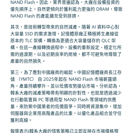
NAND Flash。因此，業界普遍認為，大廠在設備投資的
優先順序上，自然更傾向於獲利能力更強的 DRAM，導致
NAND Flash 的產能擴充受到排擠。
其次，是技術轉型帶來的自然減產。隨著 AI 資料中心對
大容量 SSD 的需求激增，記憶體原廠正積極將生產線從
原本的 TLC 架構，轉換為更適合大容量儲存的 QLC 架
構。在這一產線轉換過程中，設備的重新設定、穩定化所
需的過渡期，以及初期良率的爬坡，都不可避免地導致了
產量的自然損失。
第三，為了應對中國廠商的崛起。中國記憶體廠商長江存
儲 （YMTC） 自 2025年起在 NAND Flash 市場嶄露頭
角，產量持續攀升，並以低價攻勢搶佔市場。分析認為，
韓系大廠的減產策略帶有明顯的針對性，也就是透過減少
在行動裝置與 PC 等通用型 NAND Flash 等領域的供應
量，來防禦中國業者的低價競爭。同時將資源集中，增加
伺服器與企業用高階產品的比重，以優化產品組合並守住
獲利底線。
報導表示(韓系大廠的惜售策略已立即反映在市場價格預