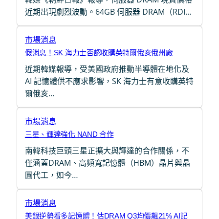
近期出現劇烈波動。64GB 伺服器 DRAM（RDI…
市場消息
假消息！SK 海力士否認收購英特爾俄亥俄州廠
近期韓媒報導，受美國政府推動半導體在地化及
AI 記憶體供不應求影響，SK 海力士有意收購英特
爾俄亥…
市場消息
三星、輝達強化 NAND 合作
南韓科技巨頭三星正擴大與輝達的合作關係，不
僅涵蓋DRAM、高頻寬記憶體（HBM）晶片與晶
圓代工，如今…
市場消息
美銀逆勢看多記憶體！估DRAM Q3均價飆21% AI記