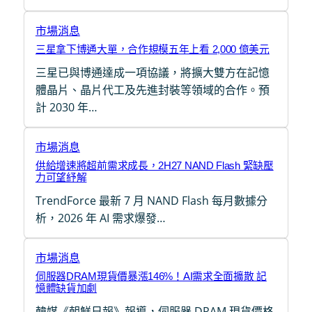
市場消息
三星拿下博通大單，合作規模五年上看 2,000 億美元
三星已與博通達成一項協議，將擴大雙方在記憶
體晶片、晶片代工及先進封裝等領域的合作。預
計 2030 年…
市場消息
供給增速將超前需求成長，2H27 NAND Flash 緊缺壓
力可望紓解
TrendForce 最新 7 月 NAND Flash 每月數據分
析，2026 年 AI 需求爆發…
市場消息
伺服器DRAM現貨價暴漲146%！AI需求全面擴散 記
憶體缺貨加劇
韓媒《朝鮮日報》報導，伺服器 DRAM 現貨價格