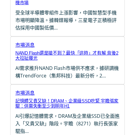
機市場
受全球半導體零組件上漲影響，中國智慧型手機
市場明顯降溫。據韓媒報導，三星電子正積極評
估採用中國製低價…
市場消息
NAND Flash還是搶不到？最快「這時」才有解 背後2
大拉扯曝光
AI需求推升NAND Flash市場供不應求，據研調機
構TrendForce（集邦科技）最新分析，2…
市場消息
記憶體又貴又缺！DRAM、企業級SSD吃緊 宇瞻張家
騉：供需失衡至少到明年H1
AI引爆記憶體需求，DRAM及企業級SSD已全面進
入「又貴又缺」階段。宇瞻（8271）執行長張家
騉指…