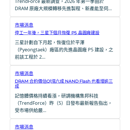
TrendForce 最新調查，2026 年第一季由於
DRAM 原廠大規模轉移先進製程、新產能至伺…
市場消息
停工一年後，三星下個月恢復 P5 晶圓廠建設
三星計劃自下月起，恢復位於平澤
（Pyeongtaek）廠區的先進晶圓廠 P5 建設，之
前該工程於 2…
市場消息
DRAM 合約價估Q1漲六成 NAND Flash 也看增逾三
成
記憶體價格持續看漲，研調機構集邦科技
（TrendForce）昨（5）日發布最新報告指出，
受市場供給嚴…
市場消息