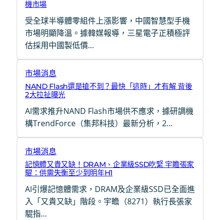
機市場
受全球半導體零組件上漲影響，中國智慧型手機
市場明顯降溫。據韓媒報導，三星電子正積極評
估採用中國製低價…
市場消息
NAND Flash還是搶不到？最快「這時」才有解 背後
2大拉扯曝光
AI需求推升NAND Flash市場供不應求，據研調機
構TrendForce（集邦科技）最新分析，2…
市場消息
記憶體又貴又缺！DRAM、企業級SSD吃緊 宇瞻張家
騉：供需失衡至少到明年H1
AI引爆記憶體需求，DRAM及企業級SSD已全面進
入「又貴又缺」階段。宇瞻（8271）執行長張家
騉指…