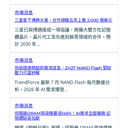
市場消息
三星拿下博通大單，合作規模五年上看 2,000 億美元
三星已與博通達成一項協議，將擴大雙方在記憶
體晶片、晶片代工及先進封裝等領域的合作。預
計 2030 年…
市場消息
供給增速將超前需求成長，2H27 NAND Flash 緊缺
壓力可望紓解
TrendForce 最新 7 月 NAND Flash 每月數據分
析，2026 年 AI 需求爆發…
市場消息
伺服器DRAM現貨價暴漲146%！AI需求全面擴散 記
憶體缺貨加劇
韓媒《朝鮮日報》報導，伺服器 DRAM 現貨價格