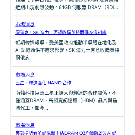
近期出現劇烈波動。64GB 伺服器 DRAM（RDI…
市場消息
假消息！SK 海力士否認收購英特爾俄亥俄州廠
近期韓媒報導，受美國政府推動半導體在地化及
AI 記憶體供不應求影響，SK 海力士有意收購英特
爾俄亥…
市場消息
三星、輝達強化 NAND 合作
南韓科技巨頭三星正擴大與輝達的合作關係，不
僅涵蓋DRAM、高頻寬記憶體（HBM）晶片與晶
圓代工，如今…
市場消息
美銀逆勢看多記憶體！估DRAM Q3均價飆21% AI記