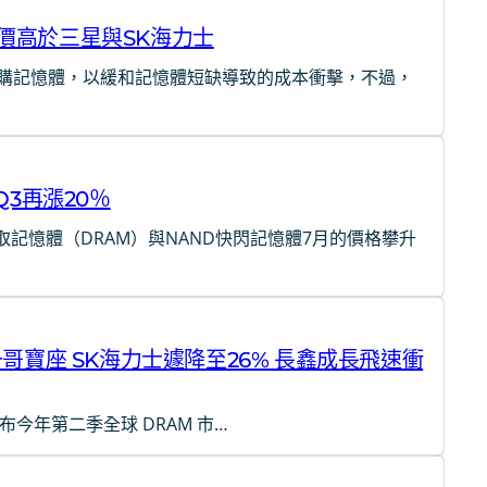
價高於三星與SK海力士
購記憶體，以緩和記憶體短缺導致的成本衝擊，不過，
Q3再漲20％
取記憶體（DRAM）與NAND快閃記憶體7月的價格攀升
哥寶座 SK海力士遽降至26% 長鑫成長飛速衝
4) 日發布今年第二季全球 DRAM 市…