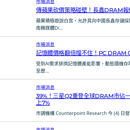
市場消息
傳蘋果砍價策略碰壁！長鑫DRAM報
蘋果積極遊說白宮，允許其向中國長鑫存儲採
南韓媒體Di…
市場消息
記憶體價格翻倍擋不住！PC DRAM 
受到AI需求排擠記憶體產能影響，動態隨機存
至歷…
市場消息
39%！三星Q2重登全球DRAM市佔一
上7%
市調機構 Counterpoint Research 今 (
市場消息