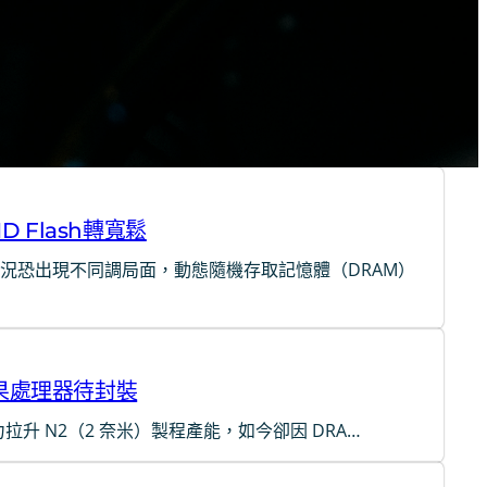
 Flash轉寬鬆
市況恐出現不同調局面，動態隨機存取記憶體（DRAM）
蘋果處理器待封裝
力拉升 N2（2 奈米）製程產能，如今卻因 DRA…